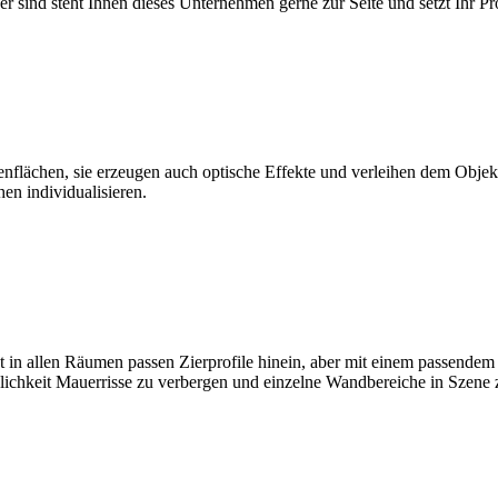
 sind steht Ihnen dieses Unternehmen gerne zur Seite und setzt Ihr Pro
ächen, sie erzeugen auch optische Effekte und verleihen dem Objekt ei
en individualisieren.
t in allen Räumen passen Zierprofile hinein, aber mit einem passende
glichkeit Mauerrisse zu verbergen und einzelne Wandbereiche in Szene 